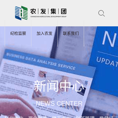
纪检监察
加入农发
联系我们
新闻中心
NEWS CENTER