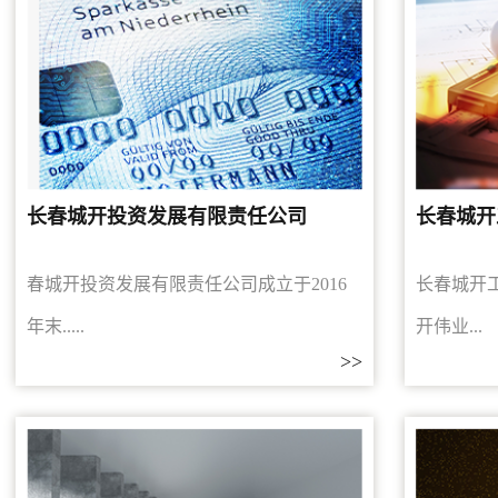
长春城开投资发展有限责任公司
长春城开
春城开投资发展有限责任公司成立于2016
长春城开
年末.....
开伟业...
>>