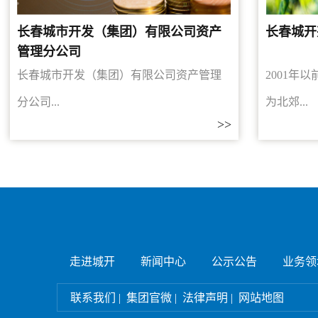
长春城市开发（集团）有限公司资产
长春城开
管理分公司
长春城市开发（集团）有限公司资产管理
2001年
分公司...
为北郊...
>>
走进城开
新闻中心
公示公告
业务领
联系我们 |
集团官微 |
法律声明 |
网站地图